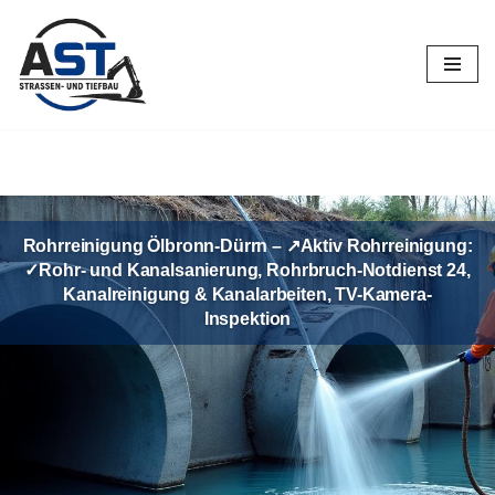
Zum
Inhalt
springen
Rohrreinigung Ölbronn-Dürrn – ↗️Aktiv Rohrreinigung:
✓Rohr- und Kanalsanierung, Rohrbruch-Notdienst 24,
Kanalreinigung & Kanalarbeiten, TV-Kamera-
Inspektion