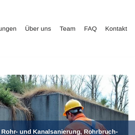
tungen
Über uns
Team
FAQ
Kontakt
te
Leistungen
Über uns
Team
FAQ
Kontakt
, Rohr- und Kanalsanierung, Rohrbruch-