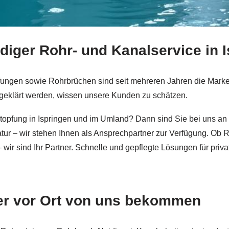
iger Rohr- und Kanalservice in I
bei ↗️Aktiv Rohrreinigung sowie ✓Rohrbruch-Notdienst 24, 
pfungen sowie Rohrbrüchen sind seit mehreren Jahren die Mark
geklärt werden, wissen unsere Kunden zu schätzen.
opfung in Ispringen und im Umland? Dann sind Sie bei uns an d
atur – wir stehen Ihnen als Ansprechpartner zur Verfügung. Ob
wir sind Ihr Partner. Schnelle und gepflegte Lösungen für priv
ier vor Ort von uns bekommen