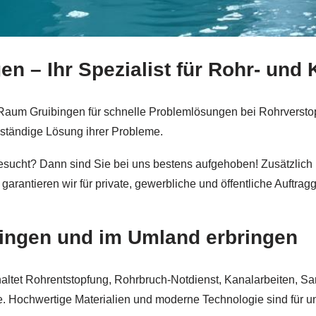
en – Ihr Spezialist für Rohr- und
hrreinigung und ✓Kanalreinigung & Kanalarbeiten, Rohrbruc
 Raum Gruibingen für schnelle Problemlösungen bei Rohrversto
ständige Lösung ihrer Probleme.
esucht? Dann sind Sie bei uns bestens aufgehoben! Zusätzlic
garantieren wir für private, gewerbliche und öffentliche Auftr
ibingen und im Umland erbringen
altet Rohrentstopfung, Rohrbruch-Notdienst, Kanalarbeiten, S
e. Hochwertige Materialien und moderne Technologie sind für un