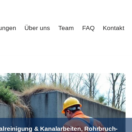
tungen
Über uns
Team
FAQ
Kontakt
te
Leistungen
Über uns
Team
FAQ
Kontakt
alreinigung & Kanalarbeiten, Rohrbruch-