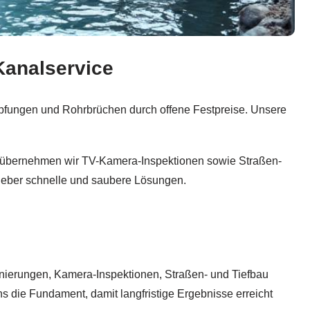
 Kanalservice
h-Notdienst 24, Rohr- und Kanalsanierung, TV-Kamera-Insp
pfungen und Rohrbrüchen durch offene Festpreise. Unsere
h übernehmen wir TV-Kamera-Inspektionen sowie Straßen-
aggeber schnelle und saubere Lösungen.
anierungen, Kamera-Inspektionen, Straßen- und Tiefbau
s die Fundament, damit langfristige Ergebnisse erreicht