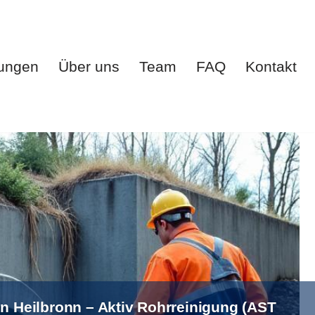
tungen
Über uns
Team
FAQ
Kontakt
te
Leistungen
Über uns
Team
FAQ
Kontakt
in Heilbronn – Aktiv Rohrreinigung (AST