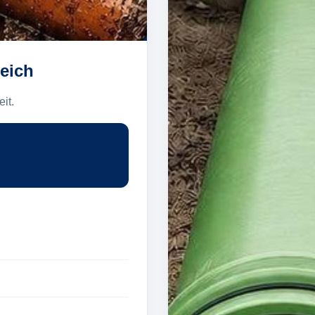
eich
it.