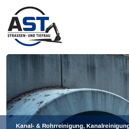
Zum
Inhalt
springen
Kanal- & Rohrreinigung, Kanalreinigung