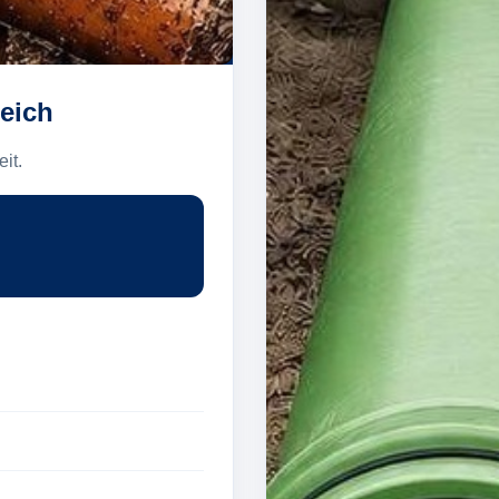
eich
it.