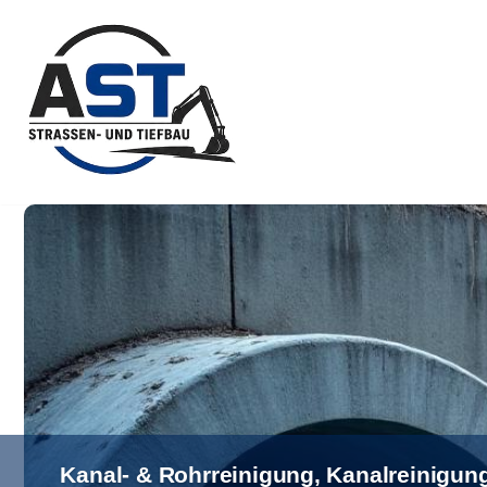
Zum
Inhalt
springen
Kanal- & Rohrreinigung, Kanalreinigung