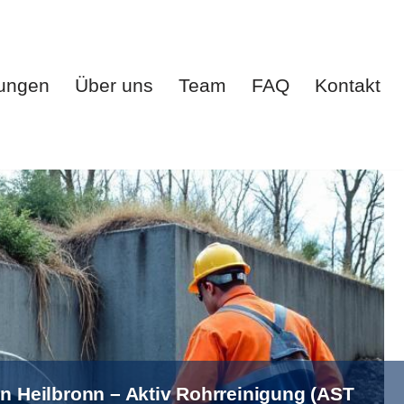
tungen
Über uns
Team
FAQ
Kontakt
te
Leistungen
Über uns
Team
FAQ
Kontakt
in Heilbronn – Aktiv Rohrreinigung (AST