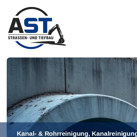
Zum
Inhalt
springen
Kanal- & Rohrreinigung, Kanalreinigung