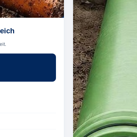
eich
it.