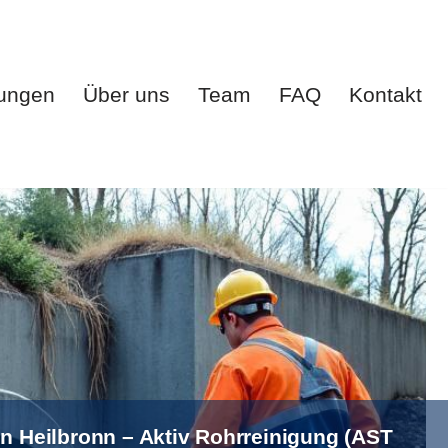
tungen
Über uns
Team
FAQ
Kontakt
te
Leistungen
Über uns
Team
FAQ
Kontakt
in Heilbronn – Aktiv Rohrreinigung (AST